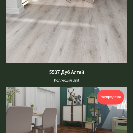
Ламинат
SPC
О нас
Партнерам
5507 Дуб Алтей
Где купить?
Коллекция Unit
Укладка и уход
Частые вопросы
Распродажа
8 800 200 80 41