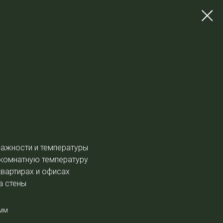
лажности и температуры
 комнатную температуру
квартирах и офисах
а стены
 мм