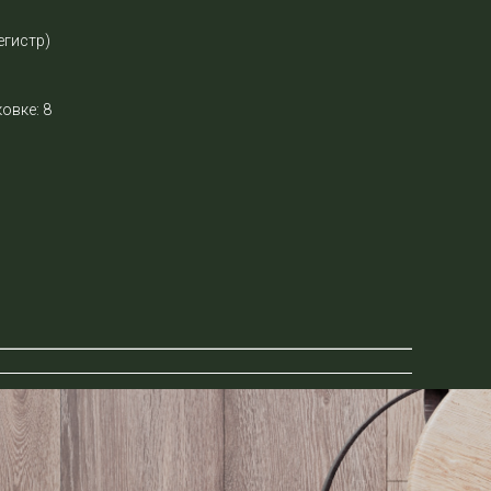
егистр)
овке: 8