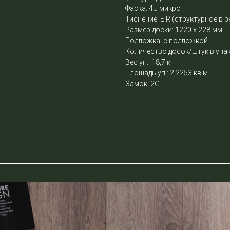
Фаска: 4U микро
Тиснение: EIR (структурное в р
Размер доски: 1220 х 228 мм
Подложка: с подложкой
Количество досок/штук в упак
Вес уп.: 18,7 кг
Площадь уп.: 2,2253 кв.м
Замок: 2G