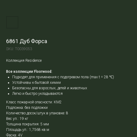
6861 Дуб Форса
SKU:
Т0039053
Коллекция Residence
Все коллекции Floorwood:
Подходят для применения с подогревом пола (max t = 28
℃
)
Устойчивы к бытовой химии
Безопасны для взрослых, детей и животных
Легко и быстро укладываются
Класс пожарной опасности: КМ2
Подложка: без подложки
Количество досок/штук в упаковке: 8
Вес уп.: 19 кг
Толщина покрытия: 5 мм
Площадь уп.: 1,7568 кв.м
Фаска: 4V