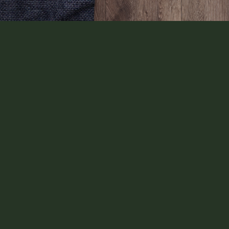
Новинка
Песчаные дюны
6537 Дуб Кэмбел