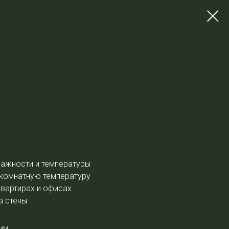
лажности и температуры
 комнатную температуру
квартирах и офисах
а стены
 мм