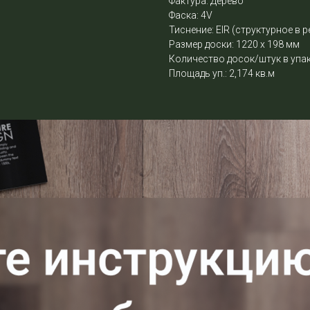
Фактура: Дерево
Фаска: 4V
Тиснение: EIR (структурное в р
Размер доски: 1220 х 198 мм
Количество досок/штук в упак
Площадь уп.: 2,174 кв.м