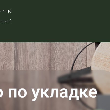
егистр)
овке: 9