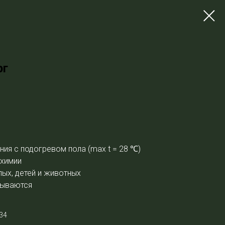
рг
ния с подогревом пола (max t = 28
℃
)
 химии
ых, детей и животных
дываются
34