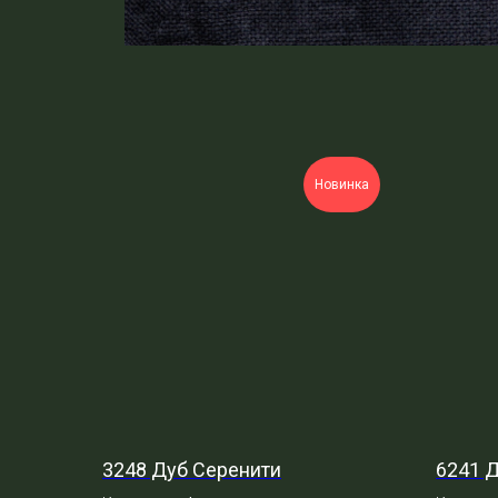
Новинка
3248 Дуб Серенити
6241 