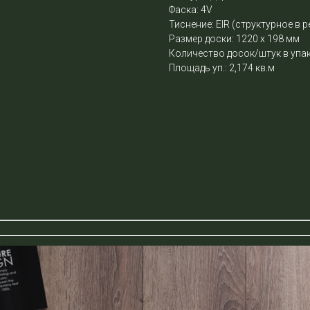
Фаска: 4V
Тиснение: EIR (структурное в р
Размер доски: 1220 х 198 мм
Количество досок/штук в упак
Площадь уп.: 2,174 кв.м