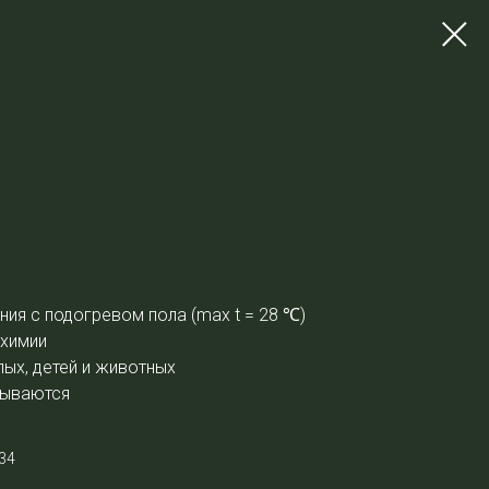
ния с подогревом пола (max t = 28
℃
)
 химии
ых, детей и животных
дываются
34