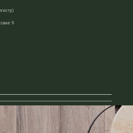
егистр)
овке: 9