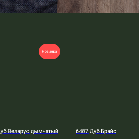
Новинка
Дуб Веларус дымчатый
6487 Дуб Брайс