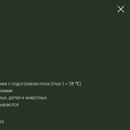
ния с подогревом пола (max t = 28
℃
)
 химии
ых, детей и животных
дываются
34