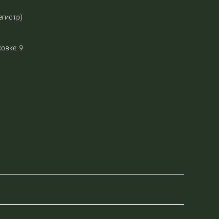
егистр)
овке: 9