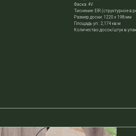
Фаска: 4V
Тиснение: EIR (структурное в р
Размер доски: 1220 х 198 мм
Площадь уп.: 2,174 кв.м
Количество досок/штук в упак